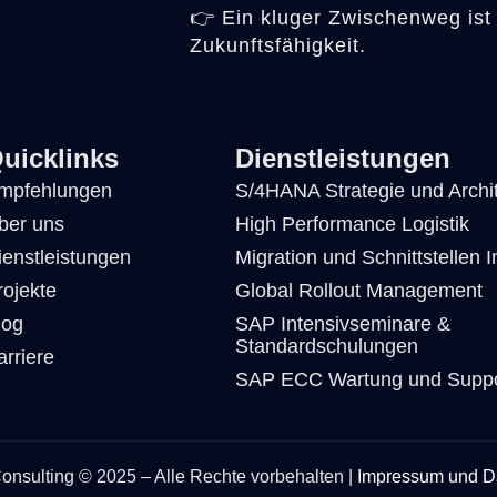
👉 Ein kluger Zwischenweg ist 
Zukunftsfähigkeit.
uicklinks
Dienstleistungen
mpfehlungen
S/4HANA Strategie und Archit
ber uns
High Performance Logistik
ienstleistungen
Migration und Schnittstellen I
rojekte
Global Rollout Management
log
SAP Intensivseminare &
Standardschulungen
arriere
SAP ECC Wartung und Suppo
nsulting © 2025 – Alle Rechte vorbehalten |
Impressum und D