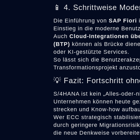
📱 4. Schrittweise Mode
Die Einführung von
SAP Fiori
i
Einstieg in die moderne Benut
Auch
Cloud-Integrationen üb
(BTP)
können als Brücke diene
oder KI-gestützte Services.
So lässt sich die Benutzerakze
Transformationsprojekt anzust
💡 Fazit: Fortschritt oh
S/4HANA ist kein „Alles-oder-ni
Unternehmen können heute ge
strecken und Know-how aufba
Wer ECC strategisch stabilisiert
durch geringere Migrationsrisik
die neue Denkweise vorbereitet