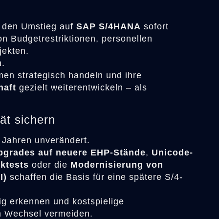
 den Umstieg auf
SAP S/4HANA
sofort
on Budgetrestriktionen, personellen
jekten.
n.
en strategisch handeln und ihre
aft
gezielt weiterentwickeln – als
tät sichern
 Jahren unverändert.
pgrades auf neuere EHP-Stände
,
Unicode-
ktests
oder die
Modernisierung von
I)
schaffen die Basis für eine spätere S/4-
tig erkennen und kostspielige
n Wechsel vermeiden.