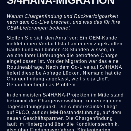
S/4HANA-MIGRATION
Warum Chargenfindung und Rückverfolgbarkeit
nach dem Go-Live brechen, und was das für Ihre
OEM-Lieferungen bedeutet
Stellen Sie sich den Anruf vor: Ein OEM-Kunde
meldet einen Verdachtsfall an einem zugekauften
Bauteil und will binnen 48 Stunden wissen, in
welche Ihrer Lieferungen die betroffene Charge
eingeflossen ist. Vor der Migration war das eine
Routineabfrage. Nach dem Go-Live auf S/4HANA
liefert dieselbe Abfrage Lücken. Niemand hat die
Chargenfindung angefasst, weil sie ja „lief“.
Genau hier liegt das Problem.
In den meisten S/4HANA-Projekten im Mittelstand
bekommt die Chargenverwaltung keinen eigenen
Tagesordnungspunkt. Die Aufmerksamkeit liegt
auf FI/CO, auf der MM-Bestandsführung, auf dem
neuen Geschäftspartner. Die Chargenfindung
läuft im Hintergrund über die Konditionstechnik,
also über Findungsverfahren, Strategiearten,